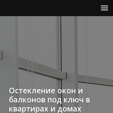
Остекление окон и
балконов под ключ в
квартирах и домах