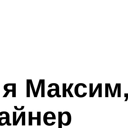
 я Максим
айнер