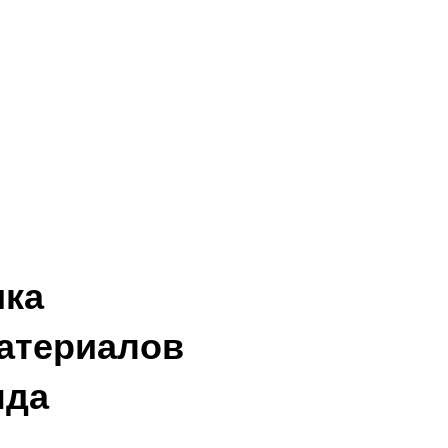
ика
атериалов
нда