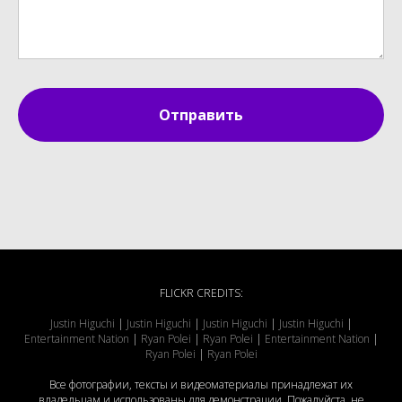
Отправить
FLICKR CREDITS:
Justin Higuchi
|
Justin Higuchi
|
Justin Higuchi
|
Justin Higuchi
|
Entertainment Nation
|
Ryan Polei
|
Ryan Polei
|
Entertainment Nation
|
Ryan Polei
|
Ryan Polei
Все фотографии, тексты и видеоматериалы принадлежат их
владельцам и использованы для демонстрации. Пожалуйста, не