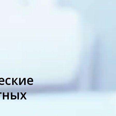
еские
тных